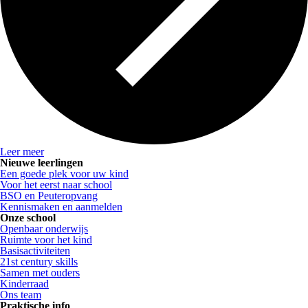
Leer meer
Nieuwe leerlingen
Een goede plek voor uw kind
Voor het eerst naar school
BSO en Peuteropvang
Kennismaken en aanmelden
Onze school
Openbaar onderwijs
Ruimte voor het kind
Basisactiviteiten
21st century skills
Samen met ouders
Kinderraad
Ons team
Praktische info