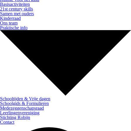
Basisactiviteiten
21st century skills
Samen met ouders
Kinderraad
Ons team
Praktische info
Schooltijden & Vrije dagen
Schoolgids & Formulieren
Medezeggenschapsraad
Leerlingenvereniging
Stichting Robijn
Contact