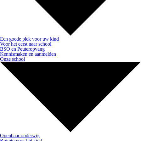
Een goede plek voor uw kind
Voor het eerst naar school
BSO en Peuteropvang
Kennismaken en aanmelden
Onze school
Openbaar onderwijs
Ruimte voor het kind